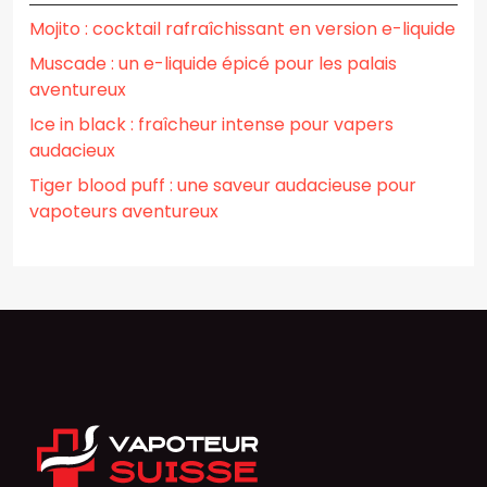
Mojito : cocktail rafraîchissant en version e-liquide
Muscade : un e-liquide épicé pour les palais
aventureux
Ice in black : fraîcheur intense pour vapers
audacieux
Tiger blood puff : une saveur audacieuse pour
vapoteurs aventureux