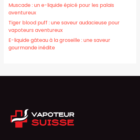
Muscade : un e-liquide épicé pour les palais
aventureux
Tiger blood puff : une saveur audacieuse pour
vapoteurs aventureux
E-liquide gâteau à la groseille : une saveur
gourmande inédite