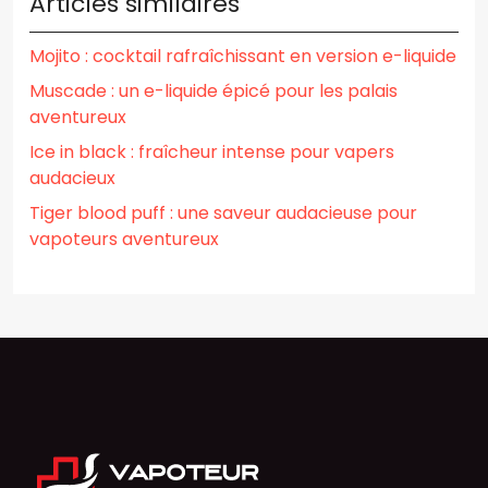
Articles similaires
Mojito : cocktail rafraîchissant en version e-liquide
Muscade : un e-liquide épicé pour les palais
aventureux
Ice in black : fraîcheur intense pour vapers
audacieux
Tiger blood puff : une saveur audacieuse pour
vapoteurs aventureux