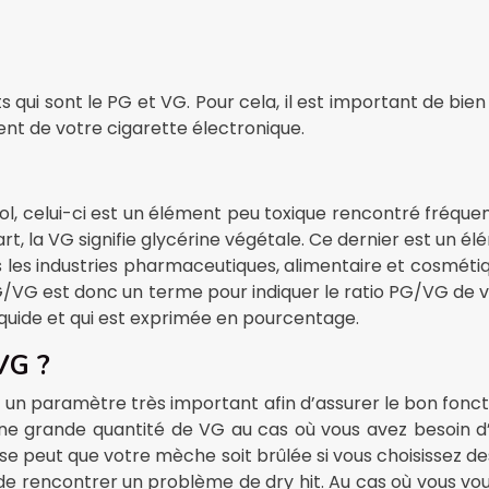
s qui sont le PG et VG. Pour cela, il est important de bien
ent de votre cigarette électronique.
col, celui-ci est un élément peu toxique rencontré fréqu
, la VG signifie glycérine végétale. Ce dernier est un élé
s les industries pharmaceutiques, alimentaire et cosméti
PG/VG est donc un terme pour indiquer le ratio PG/VG de vo
iquide et qui est exprimée en pourcentage.
VG ?
st un paramètre très important afin d’assurer le bon fonct
e grande quantité de VG au cas où vous avez besoin d’
Il se peut que votre mèche soit brûlée si vous choisissez 
ue de rencontrer un problème de dry hit. Au cas où vous vou