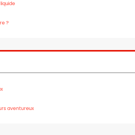
liquide
re ?
ux
urs aventureux